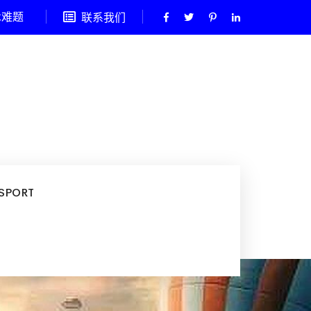
术难题
联系我们
SPORT