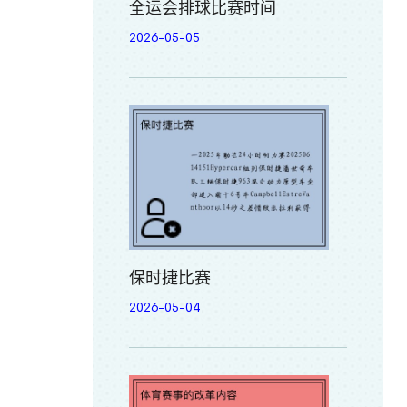
全运会排球比赛时间
2026-05-05
保时捷比赛
2026-05-04