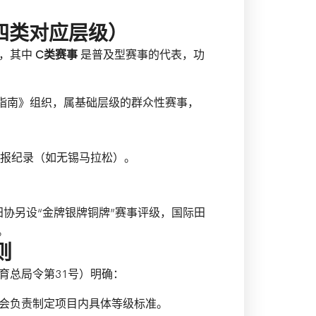
四类对应层级）
类，其中
C类赛事
是普及型赛事的代表，功
指南》组织，属基础层级的群众性赛事，
申报纪录（如无锡马拉松）。
田协另设“金牌银牌铜牌”赛事评级，国际田
。
则
育总局令第31号）明确：
会负责制定项目内具体等级标准。