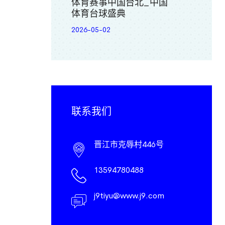
体育赛事中国台北_中国
体育台球盛典
2026-05-02
联系我们
晋江市克辱村446号
13594780488
j9tiyu@www.j9.com