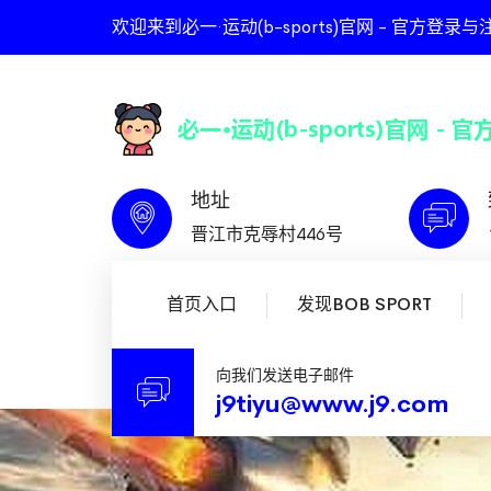
欢迎来到必一·运动(b-sports)官网 - 官
地址
晋江市克辱村446号
首页入口
发现BOB SPORT
向我们发送电子邮件
j9tiyu@www.j9.com