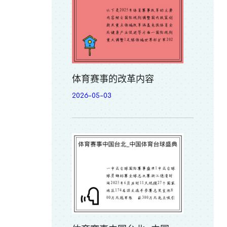
体育赛事的改革内容
2026-05-03