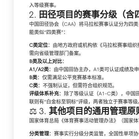
入等级赛事。
2.
田径项目的赛事分级（含
中国田径协会（CAA）将马拉松赛事认证分为四
能类似“四类赛”：
C类定位
：由地方政府或机构依《马拉松赛事组织
需向省级管理部门备案。
B类及以上对比
：
A1/A2类
：由中国田协主办，A1类可认证成绩及
B类
：仅需满足公平竞赛基本标准。
C类
：不强制认证，但需符合组织规范。
评级体系补充
：除了等级认证（A1-C类），中国
联则有“白金标至铜标”评级，两者独立于赛事等级
⚖️ 3.
其他项目的通用管理原
国家体育总局《体育赛事活动管理办法》（国家体
分类管理
：赛事实行分级分类监管，全国性单项协